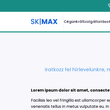
Cégünkről
Szolgáltatáso
Szerződések
Zöldkártya i
Online kárbe
Iratkozz fel hírlevelünkre,
Lorem ipsum dolor sit amet, consectet
Facilisis leo vel fringilla est ullamcorp
venenatis tellus in metus vulputate eu. I