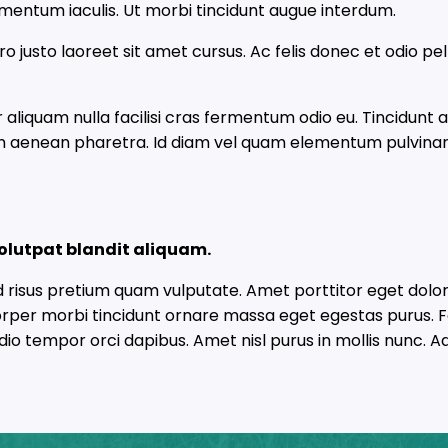
ermentum iaculis. Ut morbi tincidunt augue interdum.
ro justo laoreet sit amet cursus. Ac felis donec et odio p
or aliquam nulla facilisi cras fermentum odio eu. Tincidunt
um aenean pharetra. Id diam vel quam elementum pulvinar.
olutpat blandit aliquam.
ed risus pretium quam vulputate. Amet porttitor eget dolo
corper morbi tincidunt ornare massa eget egestas purus. F
o tempor orci dapibus. Amet nisl purus in mollis nunc. Adip