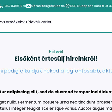
+36704551278
biztositas@alkusz.hu
1033 Budapest Huszti út 3
k
Termékek
Hírlevél
Karrier
 kezelése
Lakásbiztosítás
génylés
Vagyonbiztosítások
jelentés
Utasbiztosítás
Életbiztosítás
Baleset és Betegségbiztosítás
Hírlevél
Gépjárműbiztosítások
Elsőként értesülj híreinkről!
 mi pedig elküldjük neked a legfontosabb, akt
ur adipiscing elit, sed do eiusmod tempor incididun
er eget nulla. Fermentum posuere urna nec tincidunt praes
n tellus integer feugiat scelerisque varius. Auctor augue