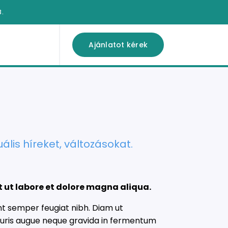
3.
Ajánlatot kérek
uális híreket, változásokat.
t ut labore et dolore magna aliqua.
ent semper feugiat nibh. Diam ut
 mauris augue neque gravida in fermentum