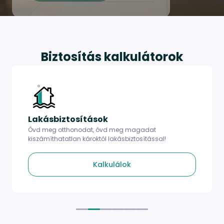
Item
2
of
Biztosítás kalkulátorok
3
Lakásbiztosítások
Óvd meg otthonodat, óvd meg magadat
kiszámíthatatlan károktól lakásbiztosítással!
Kalkulálok
Item