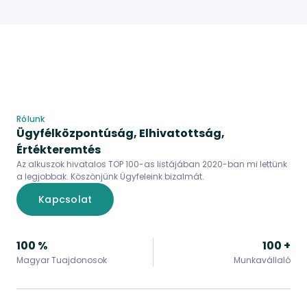
2
of
6
Rólunk
Ügyfélközpontúság, Elhivatottság,
Értékteremtés
Az alkuszok hivatalos TOP 100-as listájában 2020-ban mi lettünk
a legjobbak. Köszönjünk Ügyfeleink bizalmát.
Kapcsolat
100 %
100 +
Magyar Tuajdonosok
Munkavállaló