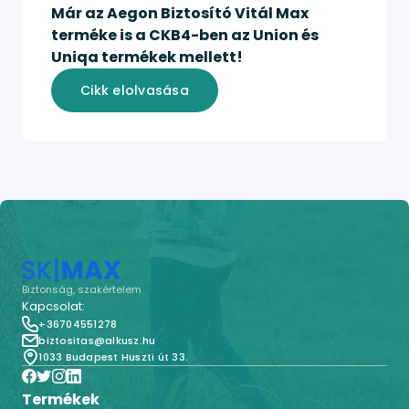
Már az Aegon Biztosító Vitál Max
terméke is a CKB4-ben az Union és
Uniqa termékek mellett!
Cikk elolvasása
Biztonság, szakértelem
Kapcsolat:
+36704551278
biztositas@alkusz.hu
1033 Budapest Huszti út 33.
Termékek