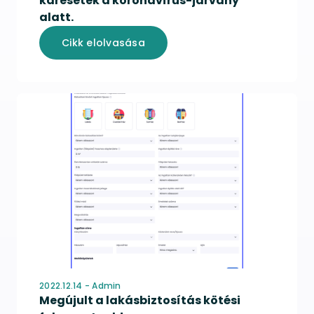
káresetek a koronavírus-járvány
alatt.
Cikk elolvasása
2022.12.14 - Admin
Megújult a lakásbiztosítás kötési