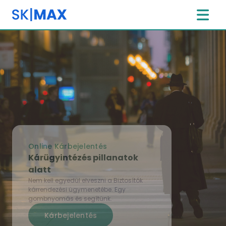
Online Kárbejelentés
Kárügyintézés pillanatok
alatt
Nem kell egyedül elveszni a Biztosítók
kárrendezési ügymenetébe. Egy
gombnyomás és segítünk.
Kárbejelentés