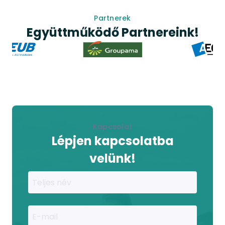
Item
2
Partnerek
of
Együttműködő Partnereink!
3
Item
2
of
8
Kapcsolat
Lépjen kapcsolatba
velünk!
Teljes név
E-mail